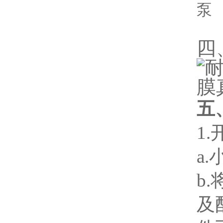
四、
五
1
a
b
及