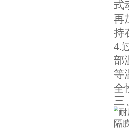
式
再
持在
4
部
等
全
三