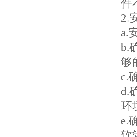
件
2.
a
b
够
c
d
环
e
软