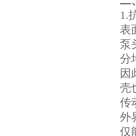
二
1
表
泵
分
因
壳
传
外
仅