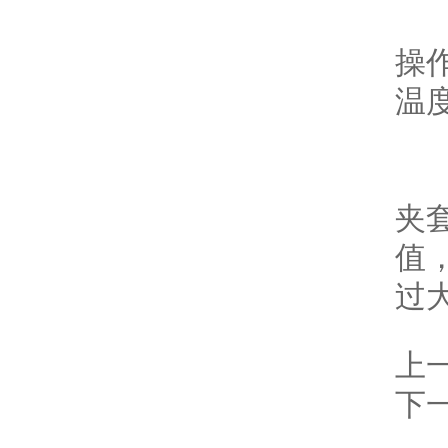
7
操
温
8
夹
值
过
上
下