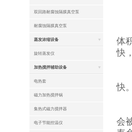
高
双回路耐腐蚀隔膜真空泵
耐腐蚀隔膜真空泵
1
体积
蒸发浓缩设备
快
旋转蒸发仪
加热搅拌辅助设备
2
电热套
快
磁力加热搅拌锅
3
集热式磁力搅拌器
会
电子节能控温仪