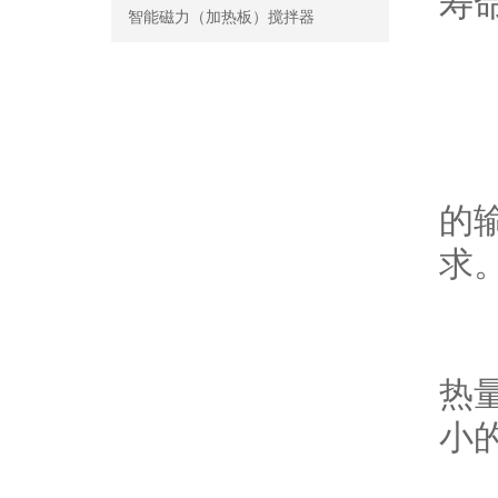
寿
智能磁力（加热板）搅拌器
4
5
的
求
6
热
小