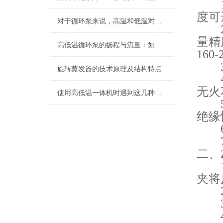
1.
度可
对于循环泵来说，高温和低温对产品各有什么影响
2.
量精
高低温循环泵的扬程与流量：如何满足远距离与多反应釜的流量分配需求
16
3.
旋转蒸发器的技术原理及结构特点
4.
无火
使用高低温一体机时遇到这几种情况不要慌
5.
绝缘
6.
7.
二、Z
1.
夹将
2.
3.
4.