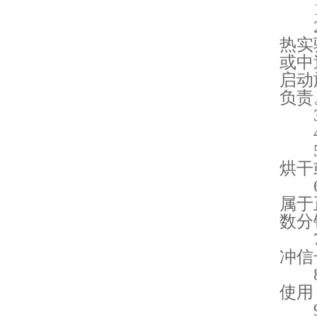
1、
2.
热实
或中
启动
负责
3.
4.
5.
烘干
6.
属于
数分
7.
冲信
8.
使用
9.