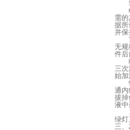
5.
6.
需的
据所
并保
7.
无规
件后
8.
三次
始加
9.
通内
拔掉
液中
10
绿灯
三、