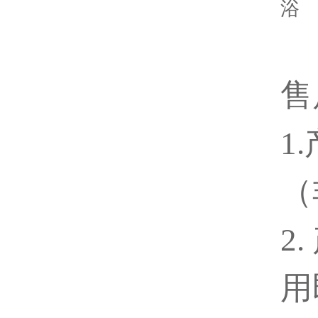
售
1
（
2
用