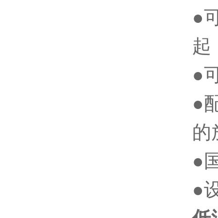
●
起
●
●
的
●
●