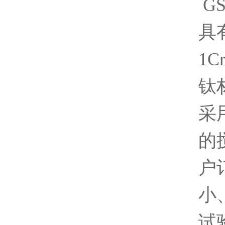
G
具
1
钛
采
的
户
小
试