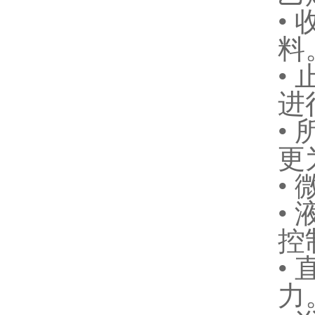
•
料
•
进
•
更
•
•
控
•
力