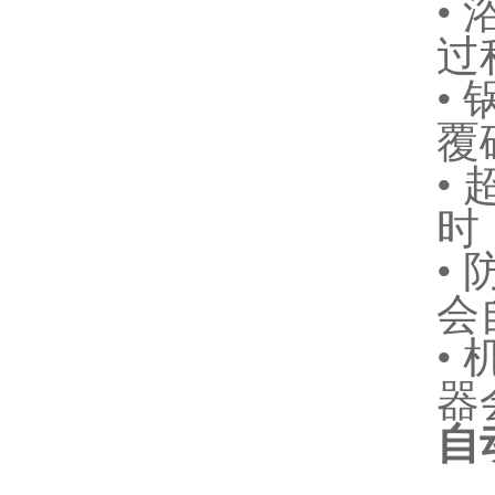
•
过
•
覆
•
时
•
会
•
器
自