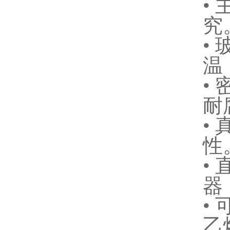
•
究
•
温
•
耐
•
性
•
器
•
乙