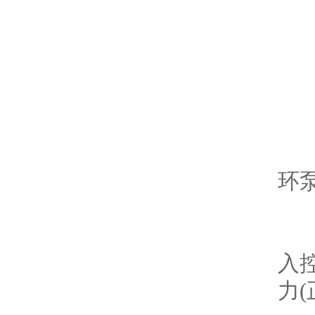
故
现
原
环
解
入
力(