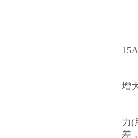
故
现
15
原
增
解
力
差