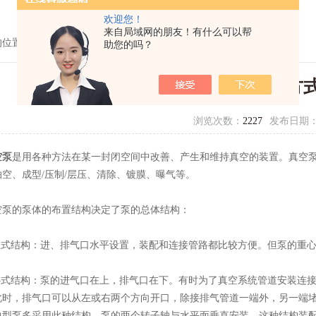
欢迎您！
来自局域网的朋友！有什么可以帮
的位置：
首页
>
技术文章
> 结合总体结构及传动方式了解下真空泵
助您的吗？
结合总体结构及传动方
浏览次数：
2227
发布日期
空泵
是用各种方法在某一封闭空间中改善、产生和维持真空的装置。真空泵
空、成型/压制/层压、清除、镀膜、曝气等。
的泵体的布置结构决定了泵的总体结构：
式结构：进、排气口水平设置，装配和连接管路都比较方便。但泵的重心
式结构：泵的进气口在上，排气口在下。有时为了真空系统管道安装连接
此时，排气口可以从左或右两个方向开口，除接排气管道一端外，另一端
中型泵多采用此种结构。泵的两个转子轴与水平面垂直安装。这种结构装