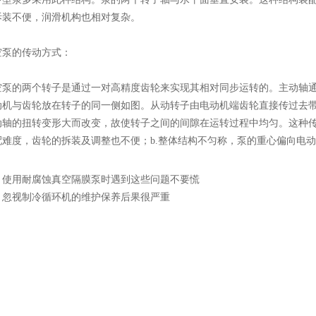
拆装不便，润滑机构也相对复杂。
的传动方式：
的两个转子是通过一对高精度齿轮来实现其相对同步运转的。主动轴通
动机与齿轮放在转子的同一侧如图。从动转子由电动机端齿轮直接传过去
动轴的扭转变形大而改变，故使转子之间的间隙在运转过程中均匀。这种传
配难度，齿轮的拆装及调整也不便；b.整体结构不匀称，泵的重心偏向电
：
使用耐腐蚀真空隔膜泵时遇到这些问题不要慌
：
忽视制冷循环机的维护保养后果很严重